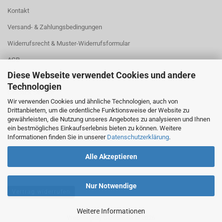
Kontakt
Versand- & Zahlungsbedingungen
Widerrufsrecht & Muster-Widerrufsformular
AGB
Diese Webseite verwendet Cookies und andere
Privatsphäre und Datenschutz
Technologien
Callback Service
Wir verwenden Cookies und ähnliche Technologien, auch von
Cookie Einstellungen
Drittanbietern, um die ordentliche Funktionsweise der Website zu
gewährleisten, die Nutzung unseres Angebotes zu analysieren und Ihnen
ein bestmögliches Einkaufserlebnis bieten zu können. Weitere
Informationen finden Sie in unserer
Datenschutzerklärung
.
Alle Akzeptieren
Nur Notwendige
Vertrag widerrufen
Weitere Informationen
Webshop
by Gambio.de © 2026